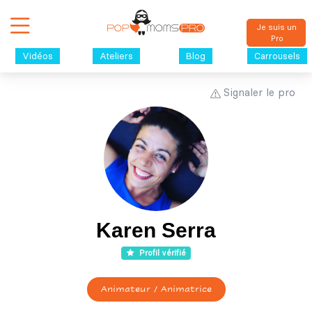
Je suis un
Pro
Vidéos
Ateliers
Blog
Carrousels
Signaler le pro
Karen Serra
Profil vérifié
Animateur / Animatrice