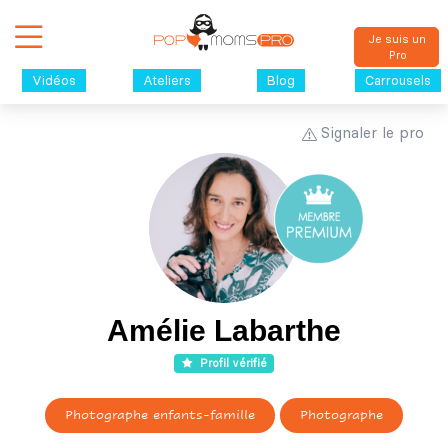
Je suis un
Pro
Vidéos
Ateliers
Blog
Carrousels
Signaler le pro
Amélie Labarthe
Profil vérifié
Photographe enfants-famille
Photographe