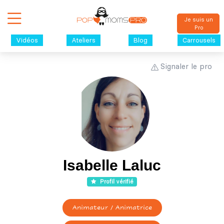
Je suis un
Pro
Vidéos
Ateliers
Blog
Carrousels
Signaler le pro
Isabelle Laluc
Profil vérifié
Animateur / Animatrice