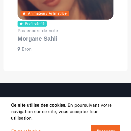
Animateur / Animatrice
Profil vérifié
Pas encore de note
Morgane Sahli
Bron
Ce site utilise des cookies.
En poursuivant votre
navigation sur ce site, vous acceptez leur
© PopMoms Pro -
Mentions légales
-
Conditions
utilisation.
Générales d'Utilisation
-
Politique de confidentialité
-
Nous
contacter