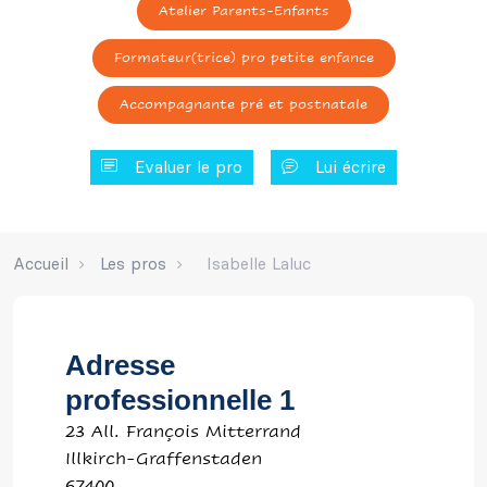
Atelier Parents-Enfants
Formateur(trice) pro petite enfance
Accompagnante pré et postnatale
Evaluer le pro
Lui écrire
Accueil
Les pros
Isabelle Laluc
Adresse
professionnelle 1
23 All. François Mitterrand
Illkirch-Graffenstaden
67400