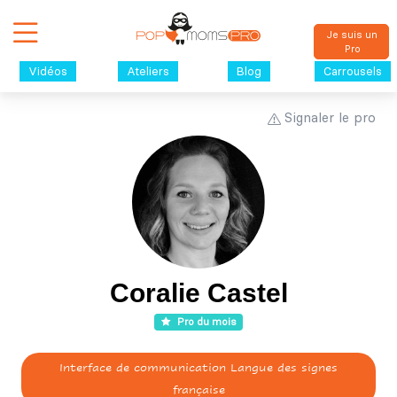
Je suis un
Pro
Vidéos
Ateliers
Blog
Carrousels
Signaler le pro
Coralie Castel
Pro du mois
Interface de communication Langue des signes
française