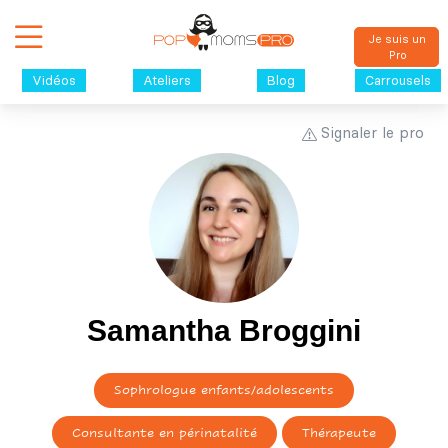
Je suis un
Pro
Vidéos
Ateliers
Blog
Carrousels
Signaler le pro
Samantha Broggini
Sophrologue enfants/adolescents
Consultante en périnatalité
Thérapeute