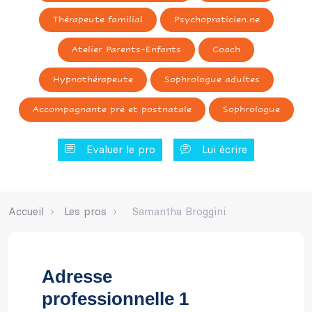
Thérapeute familial
Psychopraticien.ne
Atelier Parents-Enfants
Coach
Hypnothérapeute
Sophrologue adultes
Accompagnante pré et postnatale
Sophrologue
Evaluer le pro
Lui écrire
Accueil
Les pros
Samantha Broggini
Adresse
professionnelle 1